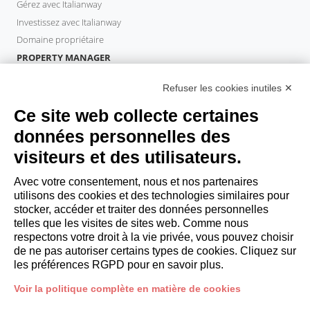
Gérez avec Italianway
Investissez avec Italianway
Domaine propriétaire
PROPERTY MANAGER
Devenir partenaire
Refuser les cookies inutiles ✕
Italianway Academy
INVITÉS
Ce site web collecte certaines
Réservez un séjour
données personnelles des
Séjour longue durée
visiteurs et des utilisateurs.
Expériences pour les clients
Reductions pour les clients
Avec votre consentement, nous et nos partenaires
utilisons des cookies et des technologies similaires pour
Conventions pour les entreprises
stocker, accéder et traiter des données personnelles
telles que les visites de sites web. Comme nous
respectons votre droit à la vie privée, vous pouvez choisir
booking@italianway.house
de ne pas autoriser certains types de cookies. Cliquez sur
+390286882952
les préférences RGPD pour en savoir plus.
Voir la politique complète en matière de cookies
Siège opérationnel:
Via Luisa Battistotti Sassi 11 - 20133 MI