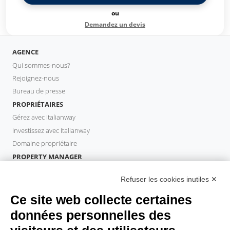
ou
Demandez un devis
AGENCE
Qui sommes-nous?
Rejoignez-nous
Bureau de presse
PROPRIÉTAIRES
Gérez avec Italianway
Investissez avec Italianway
Domaine propriétaire
PROPERTY MANAGER
Devenir partenaire
Refuser les cookies inutiles ✕
Italianway Academy
INVITÉS
Ce site web collecte certaines
Réservez un séjour
données personnelles des
Séjour longue durée