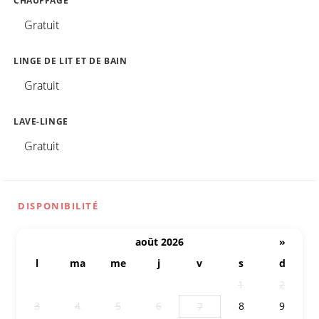
CHAUFFAGE
Gratuit
LINGE DE LIT ET DE BAIN
Gratuit
LAVE-LINGE
Gratuit
DISPONIBILITÉ
août 2026
»
l
ma
me
j
v
s
d
27
28
29
30
31
1
2
3
4
5
6
8
9
7