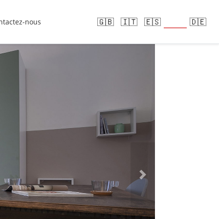
🇫🇷
🇬🇧
🇮🇹
🇪🇸
🇩🇪
ntactez-nous