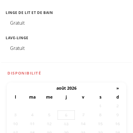
LINGE DE LIT ET DE BAIN
Gratuit
LAVE-LINGE
Gratuit
DISPONIBILITÉ
août 2026
»
l
ma
me
j
v
s
d
27
28
29
30
31
1
2
3
4
5
7
8
9
6
10
11
12
14
15
16
13
17
18
19
20
21
22
23