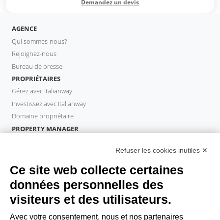
Demandez un devis
AGENCE
Qui sommes-nous?
Rejoignez-nous
Bureau de presse
PROPRIÉTAIRES
Gérez avec Italianway
Investissez avec Italianway
Domaine propriétaire
PROPERTY MANAGER
Devenir partenaire
Refuser les cookies inutiles ✕
Italianway Academy
INVITÉS
Ce site web collecte certaines
Réservez un séjour
données personnelles des
Séjour longue durée
visiteurs et des utilisateurs.
Expériences pour les clients
Reductions pour les clients
Avec votre consentement, nous et nos partenaires