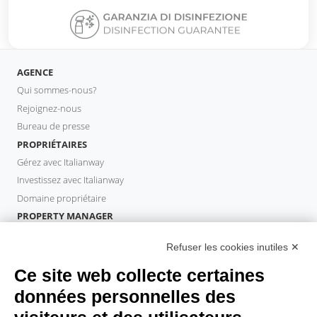
AGENCE
Qui sommes-nous?
Rejoignez-nous
Bureau de presse
PROPRIÉTAIRES
Gérez avec Italianway
Investissez avec Italianway
Domaine propriétaire
PROPERTY MANAGER
Devenir partenaire
Refuser les cookies inutiles ✕
Italianway Academy
INVITÉS
Ce site web collecte certaines
Réservez un séjour
données personnelles des
Séjour longue durée