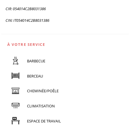
CIR: 054014C2B8031386
CIN: IT054014C2B8031386
À VOTRE SERVICE
BARBECUE
BERCEAU
CHEMINÉE/POÊLE
CLIMATISATION
ESPACE DE TRAVAIL