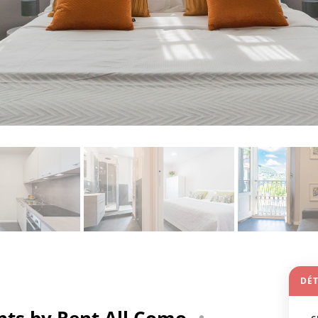
DÉT
ts by Rent All Como