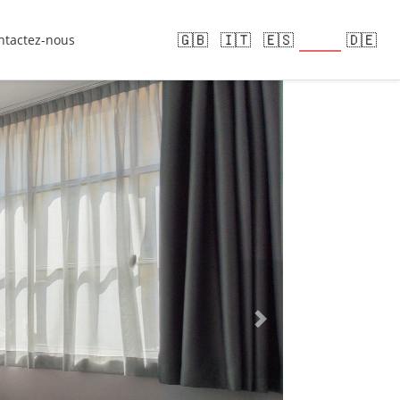
🇫🇷
🇬🇧
🇮🇹
🇪🇸
🇩🇪
ntactez-nous