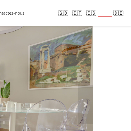
🇫🇷
🇬🇧
🇮🇹
🇪🇸
🇩🇪
ntactez-nous